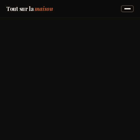
Tout sur la
maison
maison
Accueil
→
00
Entretien
→
01
Bricolage
→
02
Jardin
→
03
Maison
→
04
Avis marques
→
05