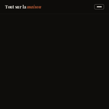
Tout sur la
maison
maison
Accueil
→
00
Entretien
→
01
Bricolage
→
02
Jardin
→
03
Maison
→
04
Avis marques
→
05