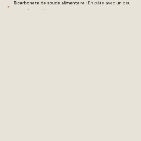
Bicarbonate de soude alimentaire
: En pâte avec un peu
d'eau, il vient à bout des taches tenaces sans agresser
Blanc de Meudon
: Cette poudre ultra-fine polit
délicatement et redonne de l'éclat
Solutions naturelles pour cas spécifiques
Terre de Sommières
: Absorbe les taches grasses
fraîches. Saupoudrez, laissez agir 2h puis aspirez
Maïzena
: Efficace sur les éclaboussures d'huile. Même
principe que la Terre de Sommières
Huile de lin
: Pour nourrir et faire briller. L'huile
Libéron
(12€
chez Leroy Merlin) donne d'excellents résultats