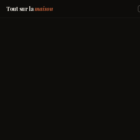
Tout sur la
maison
maison
Accueil
→
00
Entretien
→
01
Bricolage
→
02
Jardin
→
03
Maison
→
04
Avis marques
→
05