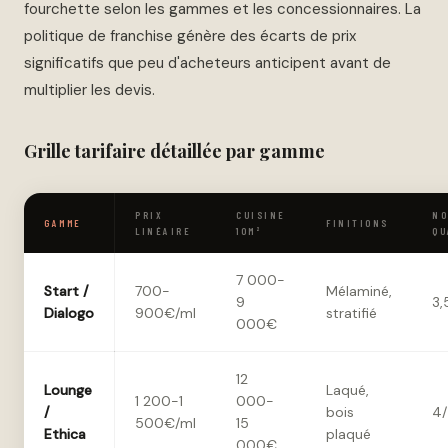
fourchette selon les gammes et les concessionnaires. La
politique de franchise génère des écarts de prix
significatifs que peu d'acheteurs anticipent avant de
multiplier les devis.
Grille tarifaire détaillée par gamme
PRIX
CUISINE
NO
GAMME
FINITIONS
LINÉAIRE
10M²
QU
7 000-
Start /
700-
Mélaminé,
9
3,
Dialogo
900€/ml
stratifié
000€
12
Lounge
Laqué,
1 200-1
000-
/
bois
4/
500€/ml
15
Ethica
plaqué
000€